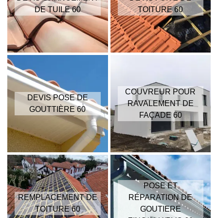
DE TUILE 60
TOITURE 60
COUVREUR POUR
DEVIS POSE DE
RAVALEMENT DE
GOUTTIÈRE 60
FAÇADE 60
POSE ET
REMPLACEMENT DE
RÉPARATION DE
TOITURE 60
GOUTIERE