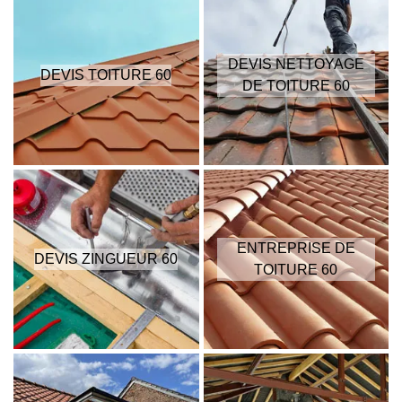
DEVIS NETTOYAGE
DEVIS TOITURE 60
DE TOITURE 60
ENTREPRISE DE
DEVIS ZINGUEUR 60
TOITURE 60