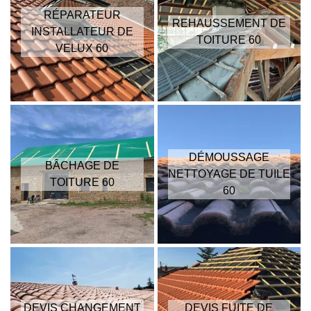
RÉPARATEUR
REHAUSSEMENT DE
INSTALLATEUR DE
TOITURE 60
VELUX 60
DÉMOUSSAGE
BÂCHAGE DE
NETTOYAGE DE TUILE
TOITURE 60
60
DEVIS CHANGEMENT
DEVIS FUITE DE