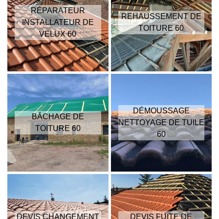
RÉPARATEUR
REHAUSSEMENT DE
INSTALLATEUR DE
TOITURE 60
VELUX 60
DÉMOUSSAGE
BÂCHAGE DE
NETTOYAGE DE TUILE
TOITURE 60
60
DEVIS CHANGEMENT
DEVIS FUITE DE