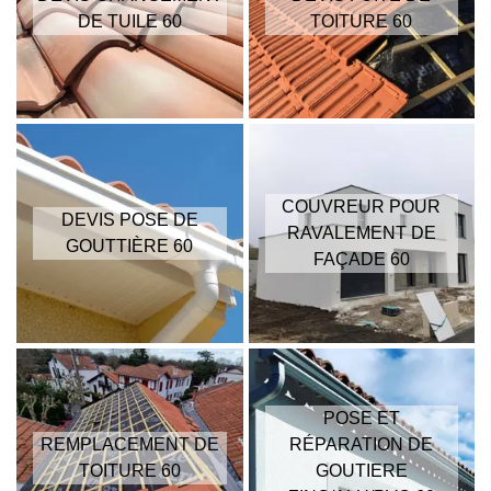
DE TUILE 60
TOITURE 60
COUVREUR POUR
DEVIS POSE DE
RAVALEMENT DE
GOUTTIÈRE 60
FAÇADE 60
POSE ET
REMPLACEMENT DE
RÉPARATION DE
TOITURE 60
GOUTIERE