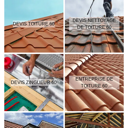
DEVIS NETTOYAGE
DEVIS TOITURE 60
DE TOITURE 60
ENTREPRISE DE
DEVIS ZINGUEUR 60
TOITURE 60