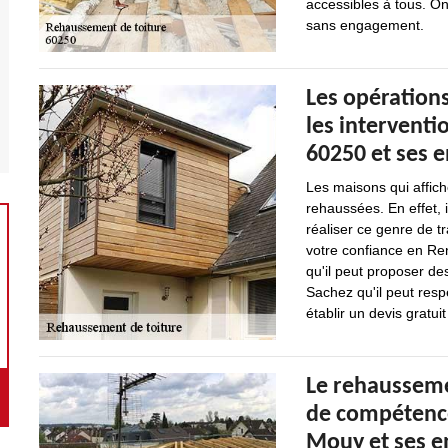
accessibles à tous. On
sans engagement.
Les opération
les intervent
60250 et ses 
Les maisons qui affic
rehaussées. En effet, 
réaliser ce genre de t
votre confiance en Ren
qu'il peut proposer de
Sachez qu'il peut respe
établir un devis gratu
Le rehausseme
de compétence
Mouy et ses e