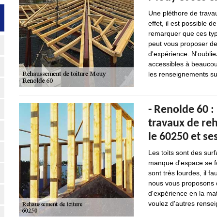
Une pléthore de travau
effet, il est possible 
remarquer que ces type
peut vous proposer de 
d'expérience. N'oublie
accessibles à beaucoup
les renseignements su
- Renolde 60 :
travaux de re
le 60250 et se
Les toits sont des sur
manque d'espace se fon
sont très lourdes, il f
nous vous proposons d
d'expérience en la mat
voulez d'autres renseig