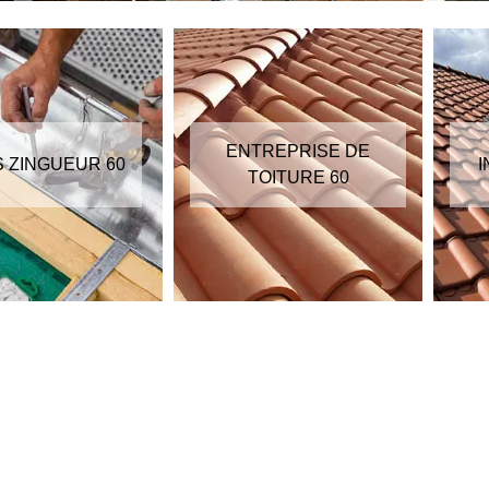
ENTREPRISE DE
S ZINGUEUR 60
I
TOITURE 60