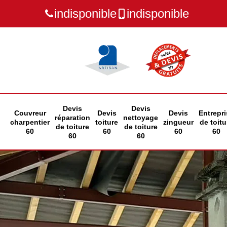
indisponible
indisponible
Devis
Devis
Couvreur
Devis
Devis
Entrepri
réparation
nettoyage
charpentier
toiture
zingueur
de toitu
de toiture
de toiture
60
60
60
60
60
60