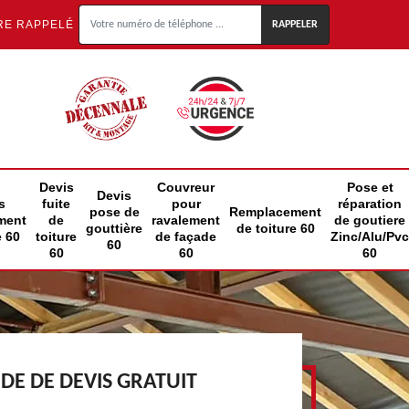
RE RAPPELÉ
Devis
Couvreur
Pose et
Devis
s
fuite
pour
réparation
pose de
Remplacement
ment
de
ravalement
de goutiere
gouttière
de toiture 60
e 60
toiture
de façade
Zinc/Alu/Pvc
60
60
60
60
E DE DEVIS GRATUIT