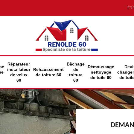
ÊT
Réparateur
Bâchage
se
Démoussage
Devi
installateur
Rehaussement
de
re
nettoyage
change
de velux
de toiture 60
toiture
de tuile 60
de tuil
60
60
DEMAND