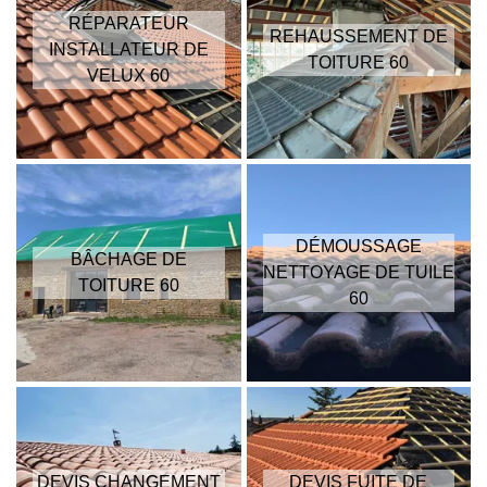
RÉPARATEUR
REHAUSSEMENT DE
INSTALLATEUR DE
TOITURE 60
VELUX 60
DÉMOUSSAGE
BÂCHAGE DE
NETTOYAGE DE TUILE
TOITURE 60
60
DEVIS CHANGEMENT
DEVIS FUITE DE