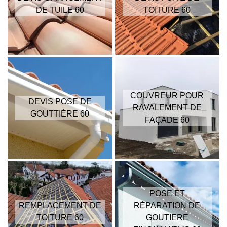
DE TUILE 60
TOITURE 60
COUVREUR POUR
DEVIS POSE DE
RAVALEMENT DE
GOUTTIÈRE 60
FAÇADE 60
POSE ET
REMPLACEMENT DE
RÉPARATION DE
TOITURE 60
GOUTIERE