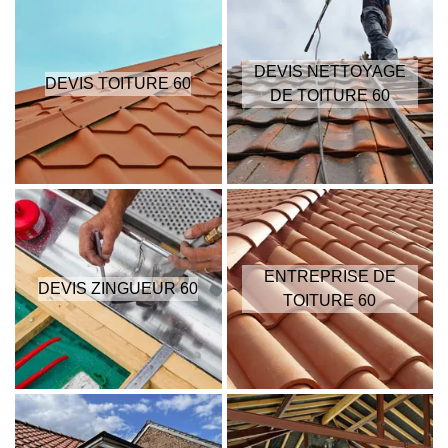
DEVIS NETTOYAGE
DEVIS TOITURE 60
DE TOITURE 60
ENTREPRISE DE
DEVIS ZINGUEUR 60
TOITURE 60