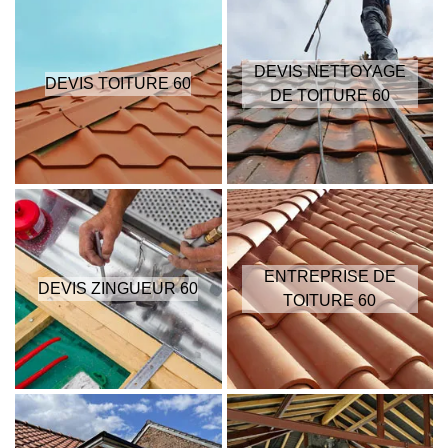
DEVIS NETTOYAGE
DEVIS TOITURE 60
DE TOITURE 60
ENTREPRISE DE
DEVIS ZINGUEUR 60
TOITURE 60