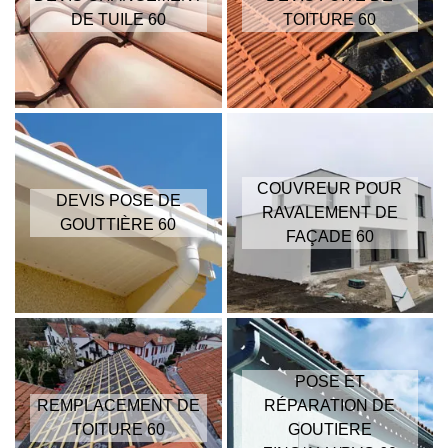
DE TUILE 60
TOITURE 60
COUVREUR POUR
DEVIS POSE DE
RAVALEMENT DE
GOUTTIÈRE 60
FAÇADE 60
POSE ET
REMPLACEMENT DE
RÉPARATION DE
TOITURE 60
GOUTIERE