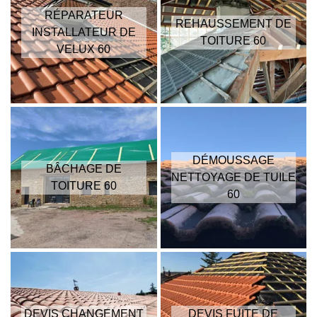
RÉPARATEUR
REHAUSSEMENT DE
INSTALLATEUR DE
TOITURE 60
VELUX 60
DÉMOUSSAGE
BÂCHAGE DE
NETTOYAGE DE TUILE
TOITURE 60
60
DEVIS CHANGEMENT
DEVIS FUITE DE