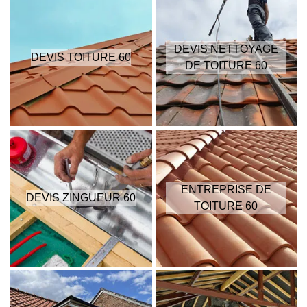
DEVIS NETTOYAGE
DEVIS TOITURE 60
DE TOITURE 60
ENTREPRISE DE
DEVIS ZINGUEUR 60
TOITURE 60