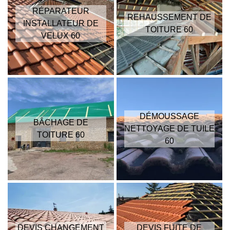
RÉPARATEUR
REHAUSSEMENT DE
INSTALLATEUR DE
TOITURE 60
VELUX 60
DÉMOUSSAGE
BÂCHAGE DE
NETTOYAGE DE TUILE
TOITURE 60
60
DEVIS CHANGEMENT
DEVIS FUITE DE