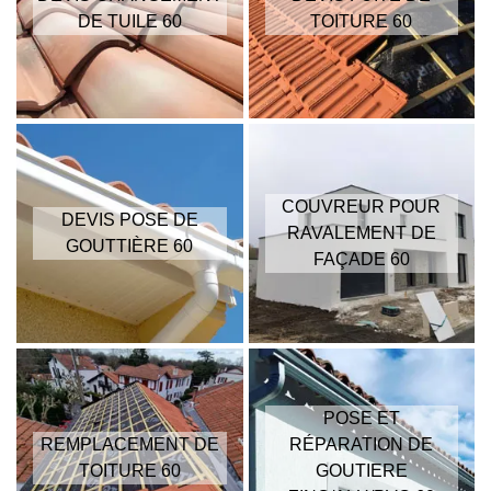
DE TUILE 60
TOITURE 60
COUVREUR POUR
DEVIS POSE DE
RAVALEMENT DE
GOUTTIÈRE 60
FAÇADE 60
POSE ET
REMPLACEMENT DE
RÉPARATION DE
TOITURE 60
GOUTIERE