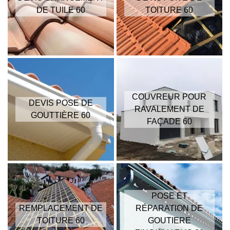
DE TUILE 60
TOITURE 60
COUVREUR POUR
DEVIS POSE DE
RAVALEMENT DE
GOUTTIÈRE 60
FAÇADE 60
POSE ET
REMPLACEMENT DE
RÉPARATION DE
TOITURE 60
GOUTIERE