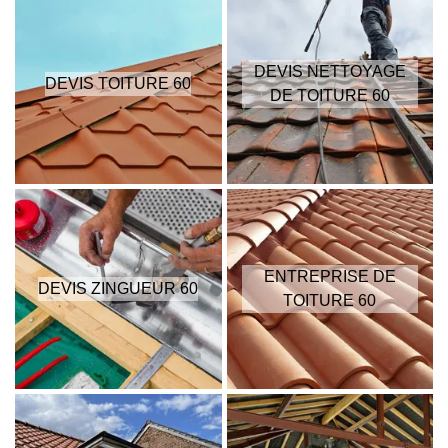
DEVIS NETTOYAGE
DEVIS TOITURE 60
DE TOITURE 60
ENTREPRISE DE
DEVIS ZINGUEUR 60
TOITURE 60