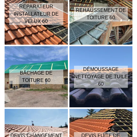
RÉPARATEUR
REHAUSSEMENT DE
INSTALLATEUR DE
TOITURE 60
VELUX 60
DÉMOUSSAGE
BÂCHAGE DE
NETTOYAGE DE TUILE
TOITURE 60
60
DEVIS CHANGEMENT
DEVIS FUITE DE