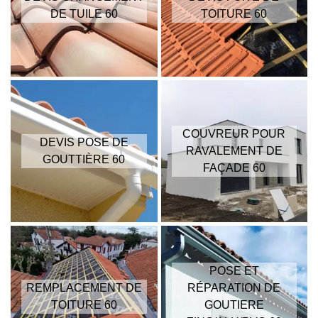
DE TUILE 60
TOITURE 60
COUVREUR POUR
DEVIS POSE DE
RAVALEMENT DE
GOUTTIÈRE 60
FAÇADE 60
POSE ET
REMPLACEMENT DE
RÉPARATION DE
TOITURE 60
GOUTIERE