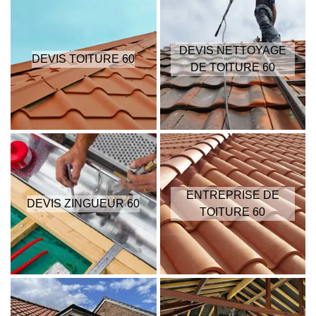
DEVIS NETTOYAGE
DEVIS TOITURE 60
DE TOITURE 60
ENTREPRISE DE
DEVIS ZINGUEUR 60
TOITURE 60