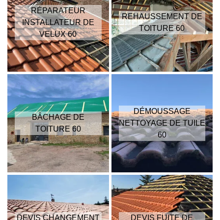
RÉPARATEUR
REHAUSSEMENT DE
INSTALLATEUR DE
TOITURE 60
VELUX 60
DÉMOUSSAGE
BÂCHAGE DE
NETTOYAGE DE TUILE
TOITURE 60
60
DEVIS CHANGEMENT
DEVIS FUITE DE