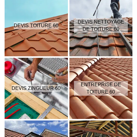
DEVIS NETTOYAGE
DEVIS TOITURE 60
DE TOITURE 60
ENTREPRISE DE
DEVIS ZINGUEUR 60
TOITURE 60