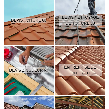
DEVIS NETTOYAGE
DEVIS TOITURE 60
DE TOITURE 60
ENTREPRISE DE
DEVIS ZINGUEUR 60
TOITURE 60