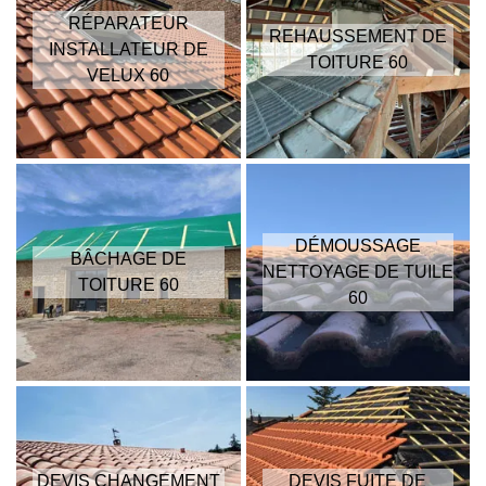
RÉPARATEUR
REHAUSSEMENT DE
INSTALLATEUR DE
TOITURE 60
VELUX 60
DÉMOUSSAGE
BÂCHAGE DE
NETTOYAGE DE TUILE
TOITURE 60
60
DEVIS CHANGEMENT
DEVIS FUITE DE