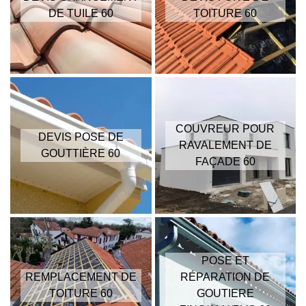
DE TUILE 60
TOITURE 60
COUVREUR POUR
DEVIS POSE DE
RAVALEMENT DE
GOUTTIÈRE 60
FAÇADE 60
POSE ET
REMPLACEMENT DE
RÉPARATION DE
TOITURE 60
GOUTIERE