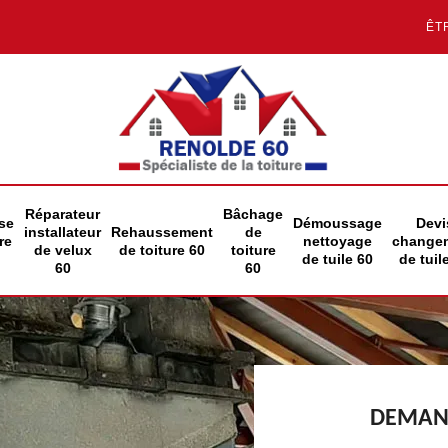
ÊT
Réparateur
Bâchage
se
Démoussage
Devi
installateur
Rehaussement
de
re
nettoyage
change
de velux
de toiture 60
toiture
de tuile 60
de tuil
60
60
DEMAND