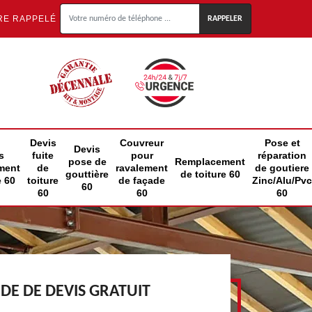
RE RAPPELÉ
Devis
Couvreur
Pose et
Devis
s
fuite
pour
réparation
pose de
Remplacement
ment
de
ravalement
de goutiere
gouttière
de toiture 60
e 60
toiture
de façade
Zinc/Alu/Pvc
60
60
60
60
E DE DEVIS GRATUIT