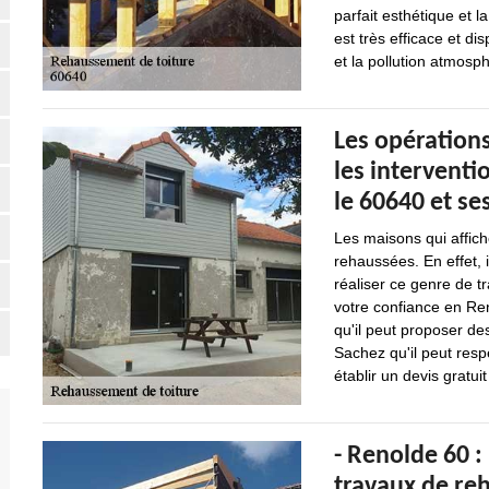
parfait esthétique et l
est très efficace et d
et la pollution atmosp
Les opération
les intervent
le 60640 et se
Les maisons qui affic
rehaussées. En effet, 
réaliser ce genre de t
votre confiance en Ren
qu'il peut proposer de
Sachez qu'il peut respe
établir un devis gratu
- Renolde 60 :
travaux de re