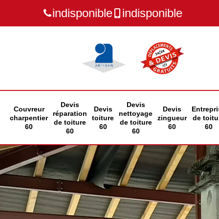
indisponible
indisponible
Devis
Devis
Couvreur
Devis
Devis
Entrepri
réparation
nettoyage
charpentier
toiture
zingueur
de toitu
de toiture
de toiture
60
60
60
60
60
60