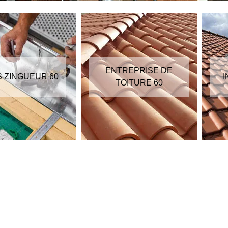
ENTREPRISE DE
S ZINGUEUR 60
I
TOITURE 60