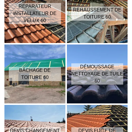
RÉPARATEUR
REHAUSSEMENT DE
INSTALLATEUR DE
TOITURE 60
VELUX 60
DÉMOUSSAGE
BÂCHAGE DE
NETTOYAGE DE TUILE
TOITURE 60
60
DEVIS CHANGEMENT
DEVIS FUITE DE