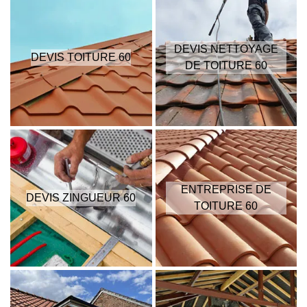
DEVIS NETTOYAGE
DEVIS TOITURE 60
DE TOITURE 60
ENTREPRISE DE
DEVIS ZINGUEUR 60
TOITURE 60