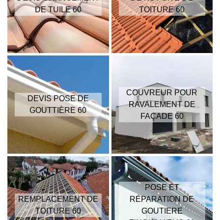
DE TUILE 60
TOITURE 60
COUVREUR POUR
DEVIS POSE DE
RAVALEMENT DE
GOUTTIÈRE 60
FAÇADE 60
POSE ET
REMPLACEMENT DE
RÉPARATION DE
TOITURE 60
GOUTIERE