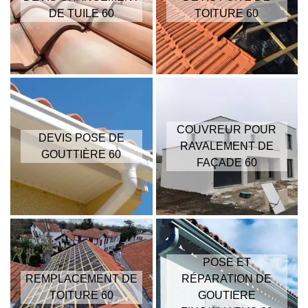
DE TUILE 60
TOITURE 60
COUVREUR POUR
DEVIS POSE DE
RAVALEMENT DE
GOUTTIÈRE 60
FAÇADE 60
POSE ET
REMPLACEMENT DE
RÉPARATION DE
TOITURE 60
GOUTIERE