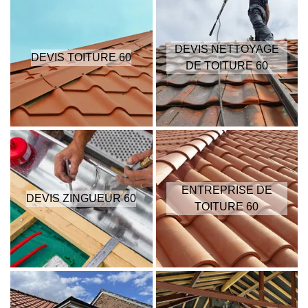
DEVIS NETTOYAGE
DEVIS TOITURE 60
DE TOITURE 60
ENTREPRISE DE
DEVIS ZINGUEUR 60
TOITURE 60