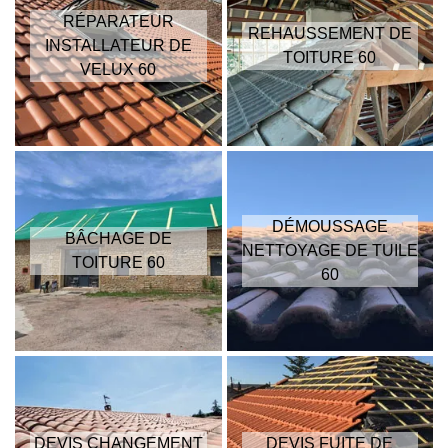
RÉPARATEUR
REHAUSSEMENT DE
INSTALLATEUR DE
TOITURE 60
VELUX 60
DÉMOUSSAGE
BÂCHAGE DE
NETTOYAGE DE TUILE
TOITURE 60
60
DEVIS CHANGEMENT
DEVIS FUITE DE