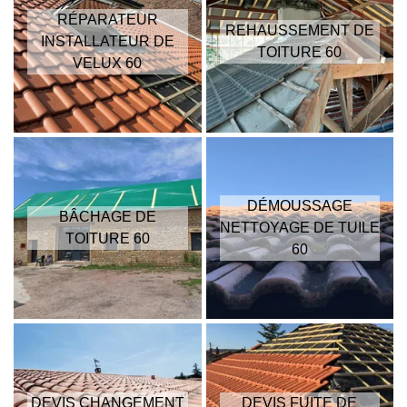
RÉPARATEUR
REHAUSSEMENT DE
INSTALLATEUR DE
TOITURE 60
VELUX 60
DÉMOUSSAGE
BÂCHAGE DE
NETTOYAGE DE TUILE
TOITURE 60
60
DEVIS CHANGEMENT
DEVIS FUITE DE