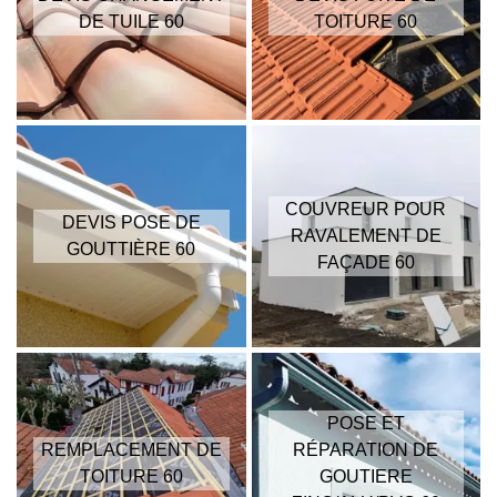
DE TUILE 60
TOITURE 60
COUVREUR POUR
DEVIS POSE DE
RAVALEMENT DE
GOUTTIÈRE 60
FAÇADE 60
POSE ET
REMPLACEMENT DE
RÉPARATION DE
TOITURE 60
GOUTIERE