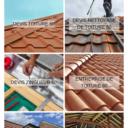
DEVIS NETTOYAGE
DEVIS TOITURE 60
DE TOITURE 60
ENTREPRISE DE
DEVIS ZINGUEUR 60
TOITURE 60