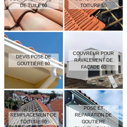
DE TUILE 60
TOITURE 60
COUVREUR POUR
DEVIS POSE DE
RAVALEMENT DE
GOUTTIÈRE 60
FAÇADE 60
POSE ET
REMPLACEMENT DE
RÉPARATION DE
TOITURE 60
GOUTIERE