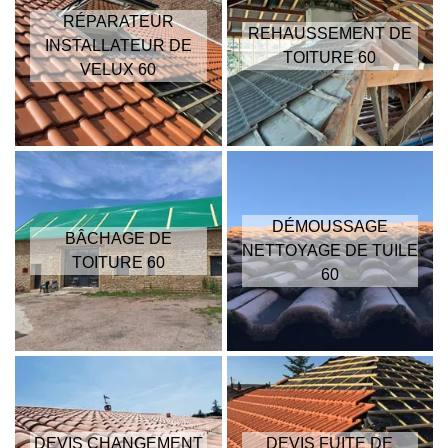
RÉPARATEUR
REHAUSSEMENT DE
INSTALLATEUR DE
TOITURE 60
VELUX 60
DÉMOUSSAGE
BÂCHAGE DE
NETTOYAGE DE TUILE
TOITURE 60
60
DEVIS CHANGEMENT
DEVIS FUITE DE