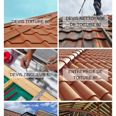
DEVIS NETTOYAGE
DEVIS TOITURE 60
DE TOITURE 60
ENTREPRISE DE
DEVIS ZINGUEUR 60
TOITURE 60