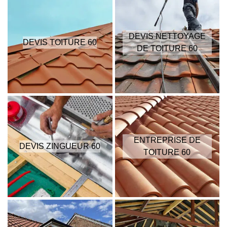
DEVIS NETTOYAGE
DEVIS TOITURE 60
DE TOITURE 60
ENTREPRISE DE
DEVIS ZINGUEUR 60
TOITURE 60