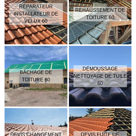
RÉPARATEUR
REHAUSSEMENT DE
INSTALLATEUR DE
TOITURE 60
VELUX 60
DÉMOUSSAGE
BÂCHAGE DE
NETTOYAGE DE TUILE
TOITURE 60
60
DEVIS CHANGEMENT
DEVIS FUITE DE