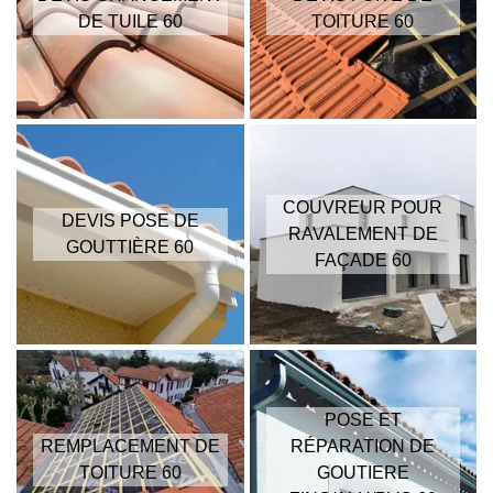
DE TUILE 60
TOITURE 60
COUVREUR POUR
DEVIS POSE DE
RAVALEMENT DE
GOUTTIÈRE 60
FAÇADE 60
POSE ET
REMPLACEMENT DE
RÉPARATION DE
TOITURE 60
GOUTIERE