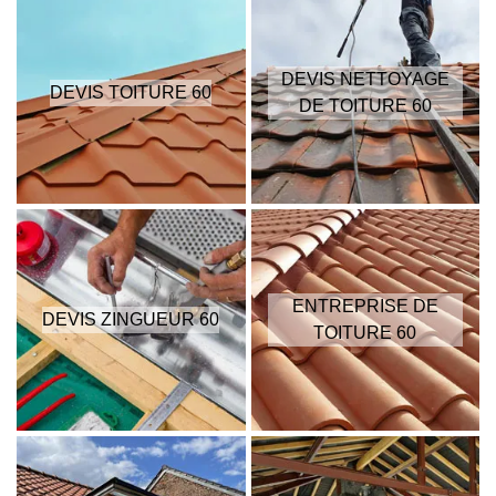
DEVIS NETTOYAGE
DEVIS TOITURE 60
DE TOITURE 60
ENTREPRISE DE
DEVIS ZINGUEUR 60
TOITURE 60