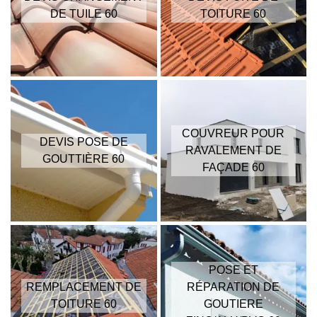
DE TUILE 60
TOITURE 60
COUVREUR POUR
DEVIS POSE DE
RAVALEMENT DE
GOUTTIÈRE 60
FAÇADE 60
POSE ET
REMPLACEMENT DE
RÉPARATION DE
TOITURE 60
GOUTIERE