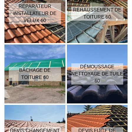
RÉPARATEUR
REHAUSSEMENT DE
INSTALLATEUR DE
TOITURE 60
VELUX 60
DÉMOUSSAGE
BÂCHAGE DE
NETTOYAGE DE TUILE
TOITURE 60
60
DEVIS CHANGEMENT
DEVIS FUITE DE