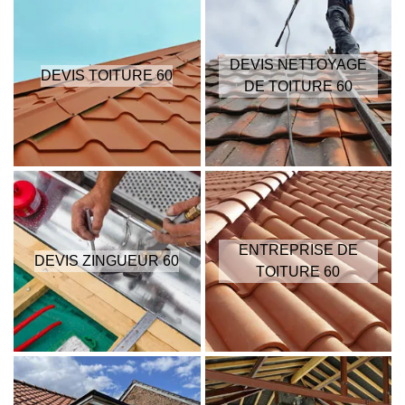
DEVIS NETTOYAGE
DEVIS TOITURE 60
DE TOITURE 60
ENTREPRISE DE
DEVIS ZINGUEUR 60
TOITURE 60