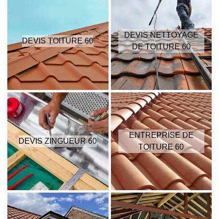
DEVIS NETTOYAGE
DEVIS TOITURE 60
DE TOITURE 60
ENTREPRISE DE
DEVIS ZINGUEUR 60
TOITURE 60