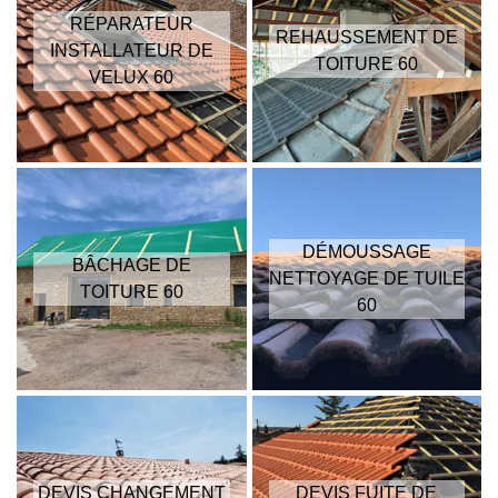
RÉPARATEUR
REHAUSSEMENT DE
INSTALLATEUR DE
TOITURE 60
VELUX 60
DÉMOUSSAGE
BÂCHAGE DE
NETTOYAGE DE TUILE
TOITURE 60
60
DEVIS CHANGEMENT
DEVIS FUITE DE