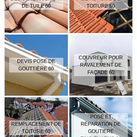
DE TUILE 60
TOITURE 60
COUVREUR POUR
DEVIS POSE DE
RAVALEMENT DE
GOUTTIÈRE 60
FAÇADE 60
POSE ET
REMPLACEMENT DE
RÉPARATION DE
TOITURE 60
GOUTIERE