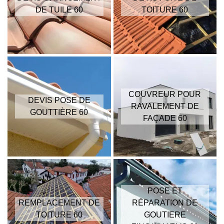
DE TUILE 60
TOITURE 60
COUVREUR POUR
DEVIS POSE DE
RAVALEMENT DE
GOUTTIÈRE 60
FAÇADE 60
POSE ET
REMPLACEMENT DE
RÉPARATION DE
TOITURE 60
GOUTIERE