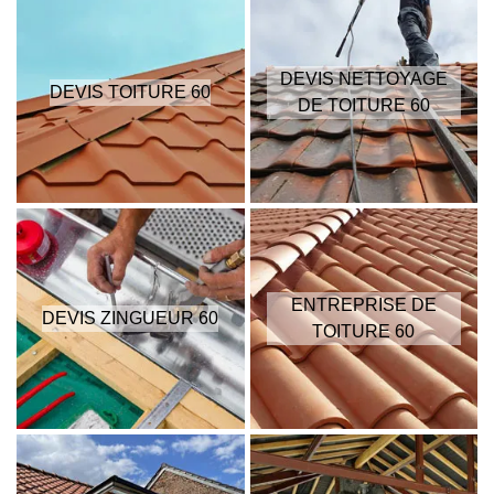
DEVIS NETTOYAGE
DEVIS TOITURE 60
DE TOITURE 60
ENTREPRISE DE
DEVIS ZINGUEUR 60
TOITURE 60