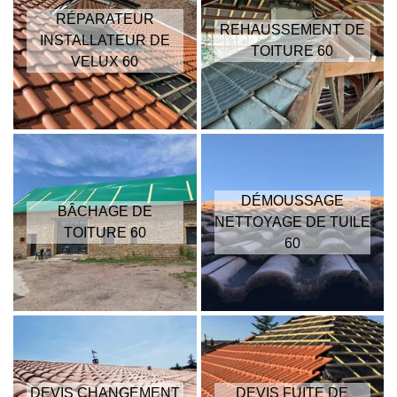
RÉPARATEUR
REHAUSSEMENT DE
INSTALLATEUR DE
TOITURE 60
VELUX 60
DÉMOUSSAGE
BÂCHAGE DE
NETTOYAGE DE TUILE
TOITURE 60
60
DEVIS CHANGEMENT
DEVIS FUITE DE