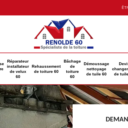
ÊT
Réparateur
Bâchage
se
Démoussage
Devi
installateur
Rehaussement
de
re
nettoyage
change
de velux
de toiture 60
toiture
de tuile 60
de tuil
60
60
DEMAND