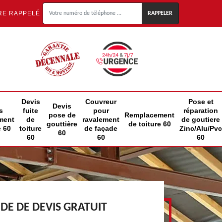
RE RAPPELÉ
Devis
Couvreur
Pose et
Devis
s
fuite
pour
réparation
pose de
Remplacement
ment
de
ravalement
de goutiere
gouttière
de toiture 60
e 60
toiture
de façade
Zinc/Alu/Pvc
60
60
60
60
E DE DEVIS GRATUIT