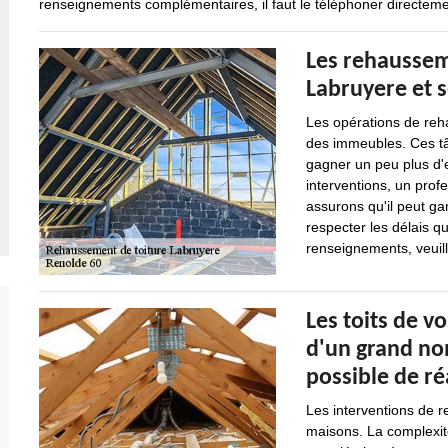
renseignements complémentaires, il faut le téléphoner directeme
Les rehausseme
Labruyere et 
Les opérations de reh
des immeubles. Ces tâ
gagner un peu plus d'e
interventions, un pro
assurons qu'il peut gar
respecter les délais qu
renseignements, veuill
Les toits de v
d'un grand nom
possible de r
Les interventions de r
maisons. La complexité