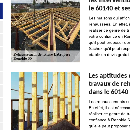
les intervent
le 60140 et se
Les maisons qui affic
rehaussées. En effet, 
réaliser ce genre de t
votre confiance en Ren
qu'il peut proposer de
Sachez qu'il peut respe
établir un devis gratu
Les aptitudes 
travaux de re
dans le 60140 
Les rehaussements sont
En effet, il est néces
réaliser ce genre de t
confiance à Renolde 60
qu'elle peut proposer 