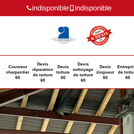
indisponible
indisponible
Devis
Devis
Couvreur
Devis
Devis
Entrepri
réparation
nettoyage
charpentier
toiture
zingueur
de toitu
de toiture
de toiture
60
60
60
60
60
60