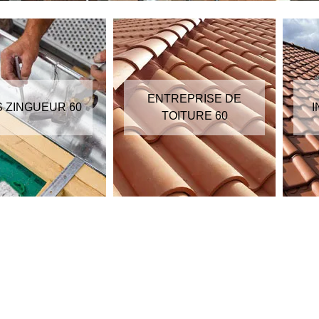
ENTREPRISE DE
S ZINGUEUR 60
I
TOITURE 60