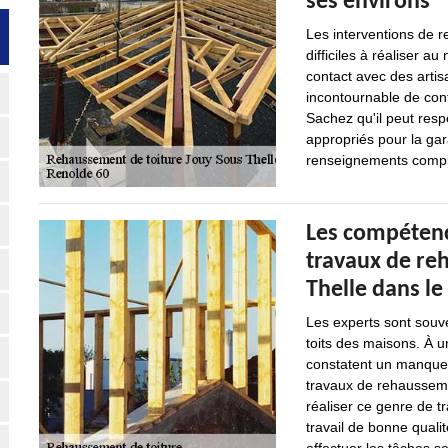
ses environs
Les interventions de r
difficiles à réaliser a
contact avec des artis
incontournable de cont
Sachez qu'il peut respe
appropriés pour la gara
renseignements complém
Les compétenc
travaux de re
Thelle dans le
Les experts sont souve
toits des maisons. À u
constatent un manque d
travaux de rehausseme
réaliser ce genre de t
travail de bonne qualit