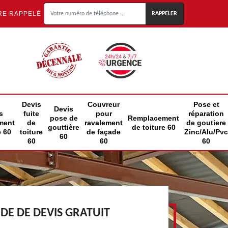
RE RAPPELÉ
Devis
Couvreur
Pose et
Devis
s
fuite
pour
réparation
pose de
Remplacement
ment
de
ravalement
de goutiere
gouttière
de toiture 60
e 60
toiture
de façade
Zinc/Alu/Pvc
60
60
60
60
E DE DEVIS GRATUIT