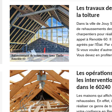
Les travaux d
la toiture
Dans la ville de Jouy S
de rehaussements des c
charpentiers pour réali
appel à Renolde 60. Il
agréés par l'État. Par 
Si vous voulez d'autre
Vous devez en profite
Les opération
les interventi
dans le 60240 
Les maisons qui affic
rehaussées. En effet, 
réaliser ce genre de t
votre confiance en Ren