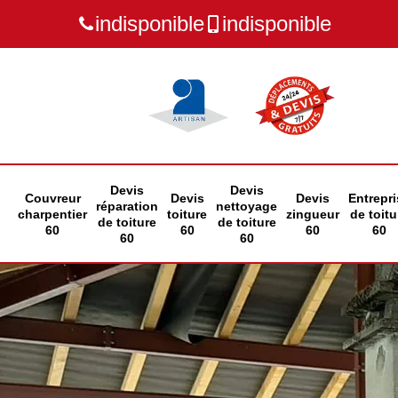
indisponible
indisponible
Devis
Devis
Couvreur
Devis
Devis
Entrepri
réparation
nettoyage
charpentier
toiture
zingueur
de toitu
de toiture
de toiture
60
60
60
60
60
60