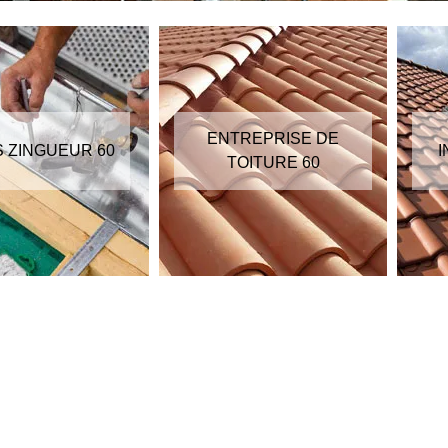
ENTREPRISE DE
S ZINGUEUR 60
I
TOITURE 60