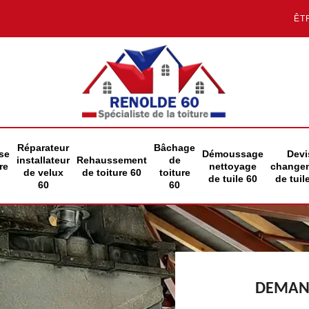
ÊT
Réparateur
Bâchage
se
Démoussage
Devi
installateur
Rehaussement
de
re
nettoyage
change
de velux
de toiture 60
toiture
de tuile 60
de tuil
60
60
DEMAND