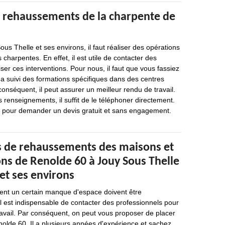
e rehaussements de la charpente de
ous Thelle et ses environs, il faut réaliser des opérations
harpentes. En effet, il est utile de contacter des
ser ces interventions. Pour nous, il faut que vous fassiez
 a suivi des formations spécifiques dans des centres
conséquent, il peut assurer un meilleur rendu de travail.
s renseignements, il suffit de le téléphoner directement.
r pour demander un devis gratuit et sans engagement.
s de rehaussements des maisons et
ons de Renolde 60 à Jouy Sous Thelle
et ses environs
hent un certain manque d'espace doivent être
il est indispensable de contacter des professionnels pour
ravail. Par conséquent, on peut vous proposer de placer
olde 60. Il a plusieurs années d'expérience et sachez