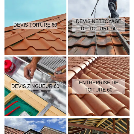
DEVIS NETTOYAGE
DEVIS TOITURE 60
DE TOITURE 60
ENTREPRISE DE
DEVIS ZINGUEUR 60
TOITURE 60