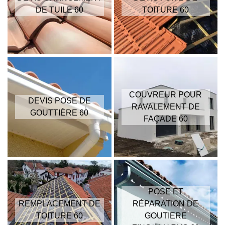
DE TUILE 60
TOITURE 60
COUVREUR POUR
DEVIS POSE DE
RAVALEMENT DE
GOUTTIÈRE 60
FAÇADE 60
POSE ET
REMPLACEMENT DE
RÉPARATION DE
TOITURE 60
GOUTIERE