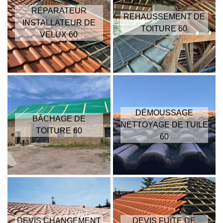
RÉPARATEUR
REHAUSSEMENT DE
INSTALLATEUR DE
TOITURE 60
VELUX 60
DÉMOUSSAGE
BÂCHAGE DE
NETTOYAGE DE TUILE
TOITURE 60
60
DEVIS CHANGEMENT
DEVIS FUITE DE