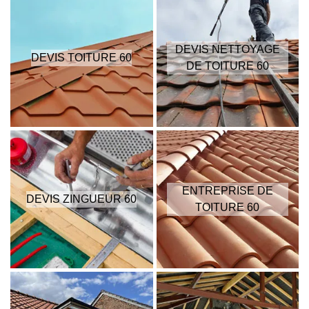
DEVIS NETTOYAGE
DEVIS TOITURE 60
DE TOITURE 60
ENTREPRISE DE
DEVIS ZINGUEUR 60
TOITURE 60