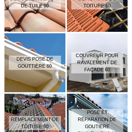
DE TUILE 60
TOITURE 60
COUVREUR POUR
DEVIS POSE DE
RAVALEMENT DE
GOUTTIÈRE 60
FAÇADE 60
POSE ET
REMPLACEMENT DE
RÉPARATION DE
TOITURE 60
GOUTIERE