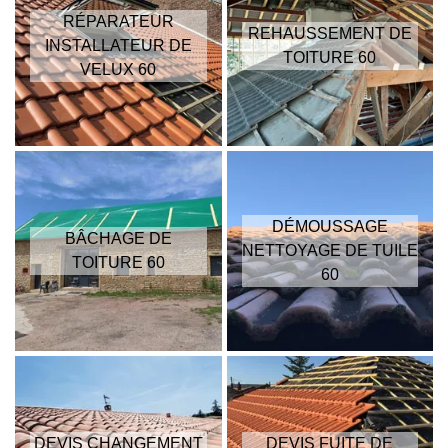
RÉPARATEUR
REHAUSSEMENT DE
INSTALLATEUR DE
TOITURE 60
VELUX 60
DÉMOUSSAGE
BÂCHAGE DE
NETTOYAGE DE TUILE
TOITURE 60
60
DEVIS CHANGEMENT
DEVIS FUITE DE