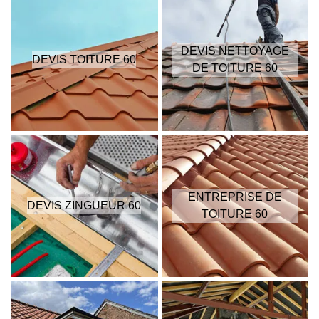
DEVIS NETTOYAGE
DEVIS TOITURE 60
DE TOITURE 60
ENTREPRISE DE
DEVIS ZINGUEUR 60
TOITURE 60