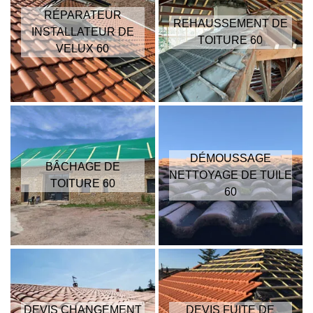
RÉPARATEUR
REHAUSSEMENT DE
INSTALLATEUR DE
TOITURE 60
VELUX 60
DÉMOUSSAGE
BÂCHAGE DE
NETTOYAGE DE TUILE
TOITURE 60
60
DEVIS CHANGEMENT
DEVIS FUITE DE