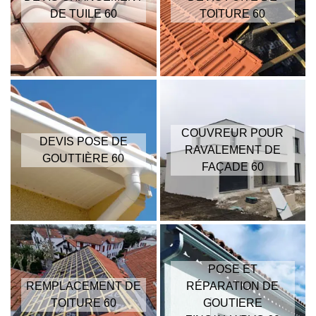
DE TUILE 60
TOITURE 60
COUVREUR POUR
DEVIS POSE DE
RAVALEMENT DE
GOUTTIÈRE 60
FAÇADE 60
POSE ET
REMPLACEMENT DE
RÉPARATION DE
TOITURE 60
GOUTIERE