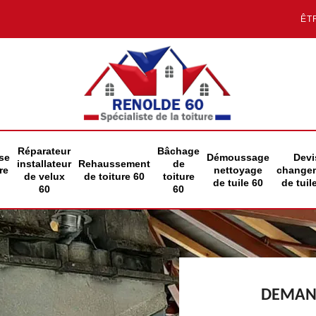
ÊT
Réparateur
Bâchage
se
Démoussage
Devi
installateur
Rehaussement
de
re
nettoyage
change
de velux
de toiture 60
toiture
de tuile 60
de tuil
60
60
DEMAND