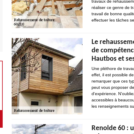
travaux de rehausseme
réaliser ce genre de t
travail de bonne qualit
effectuer les tâches sel
Le rehausseme
de compétence
Hautbos et se
Une pléthore de travau
effet, il est possible 
remarquer que ces type
peut vous proposer de 
d'expérience. N'oublie
accessibles à beaucoup
les renseignements su
Renolde 60 : 