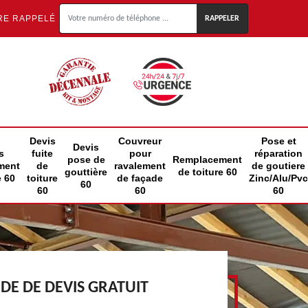
RE RAPPELÉ
Devis
Couvreur
Pose et
Devis
s
fuite
pour
réparation
pose de
Remplacement
ment
de
ravalement
de goutiere
gouttière
de toiture 60
e 60
toiture
de façade
Zinc/Alu/Pvc
60
60
60
60
E DE DEVIS GRATUIT