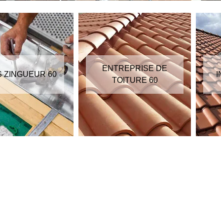
ENTREPRISE DE
S ZINGUEUR 60
I
TOITURE 60