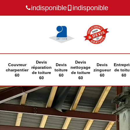
indisponible
indisponible
Devis
Devis
Couvreur
Devis
Devis
Entrepri
réparation
nettoyage
charpentier
toiture
zingueur
de toitu
de toiture
de toiture
60
60
60
60
60
60