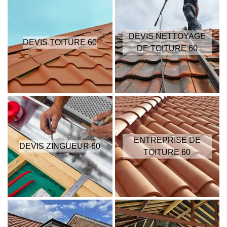
DEVIS NETTOYAGE
DEVIS TOITURE 60
DE TOITURE 60
ENTREPRISE DE
DEVIS ZINGUEUR 60
TOITURE 60