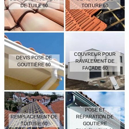
DE TUILE 60
TOITURE 60
COUVREUR POUR
DEVIS POSE DE
RAVALEMENT DE
GOUTTIÈRE 60
FAÇADE 60
POSE ET
REMPLACEMENT DE
RÉPARATION DE
TOITURE 60
GOUTIERE