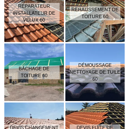
RÉPARATEUR
REHAUSSEMENT DE
INSTALLATEUR DE
TOITURE 60
VELUX 60
DÉMOUSSAGE
BÂCHAGE DE
NETTOYAGE DE TUILE
TOITURE 60
60
DEVIS CHANGEMENT
DEVIS FUITE DE