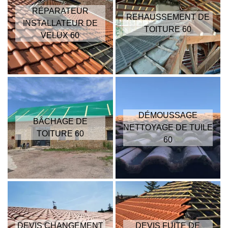
RÉPARATEUR
REHAUSSEMENT DE
INSTALLATEUR DE
TOITURE 60
VELUX 60
DÉMOUSSAGE
BÂCHAGE DE
NETTOYAGE DE TUILE
TOITURE 60
60
DEVIS CHANGEMENT
DEVIS FUITE DE