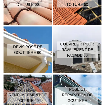
DE TUILE 60
TOITURE 60
COUVREUR POUR
DEVIS POSE DE
RAVALEMENT DE
GOUTTIÈRE 60
FAÇADE 60
POSE ET
REMPLACEMENT DE
RÉPARATION DE
TOITURE 60
GOUTIERE