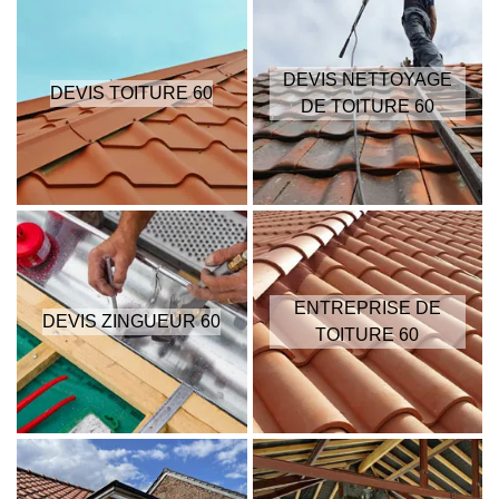
DEVIS NETTOYAGE
DEVIS TOITURE 60
DE TOITURE 60
ENTREPRISE DE
DEVIS ZINGUEUR 60
TOITURE 60