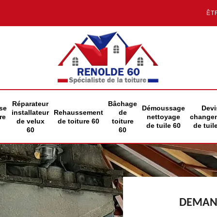
ÊT
Réparateur
Bâchage
se
Démoussage
Devi
installateur
Rehaussement
de
re
nettoyage
change
de velux
de toiture 60
toiture
de tuile 60
de tuil
60
60
DEMAND