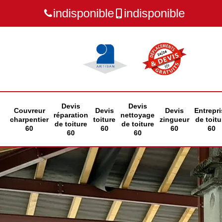
indisponible
indisponible
Devis
Devis
Couvreur
Devis
Devis
Entrepri
réparation
nettoyage
charpentier
toiture
zingueur
de toitu
de toiture
de toiture
60
60
60
60
60
60