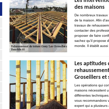
Les intervent
des maisons
De nombreux travaux tr
de la maison. Afin d'av
travaux de rehaussemen
contacter des profess
proposer de faire conf
sachez qu'il propose d
monde. Il établit auss
Les aptitudes 
rehaussement d
Groseillers et
Les opérations qui con
maisons nécessitent u
différentes techniques.
vous recommandons viv
expert qui a plusieurs