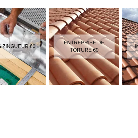
ENTREPRISE DE
S ZINGUEUR 60
I
TOITURE 60