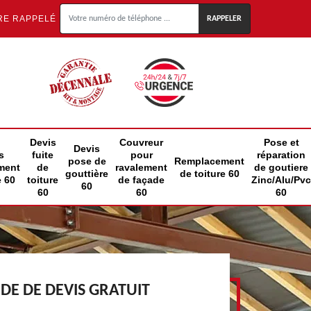
RE RAPPELÉ
Devis
Couvreur
Pose et
Devis
s
fuite
pour
réparation
pose de
Remplacement
ment
de
ravalement
de goutiere
gouttière
de toiture 60
e 60
toiture
de façade
Zinc/Alu/Pvc
60
60
60
60
E DE DEVIS GRATUIT