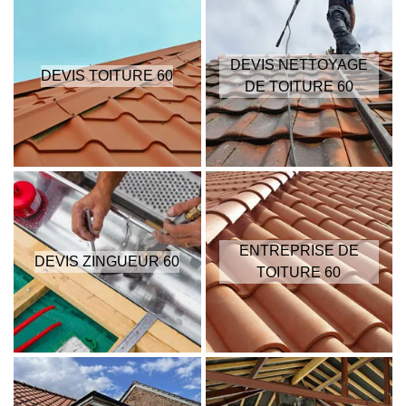
DEVIS NETTOYAGE
DEVIS TOITURE 60
DE TOITURE 60
ENTREPRISE DE
DEVIS ZINGUEUR 60
TOITURE 60