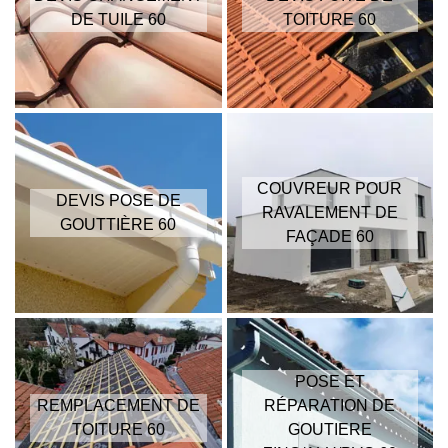
DE TUILE 60
TOITURE 60
COUVREUR POUR
DEVIS POSE DE
RAVALEMENT DE
GOUTTIÈRE 60
FAÇADE 60
POSE ET
REMPLACEMENT DE
RÉPARATION DE
TOITURE 60
GOUTIERE