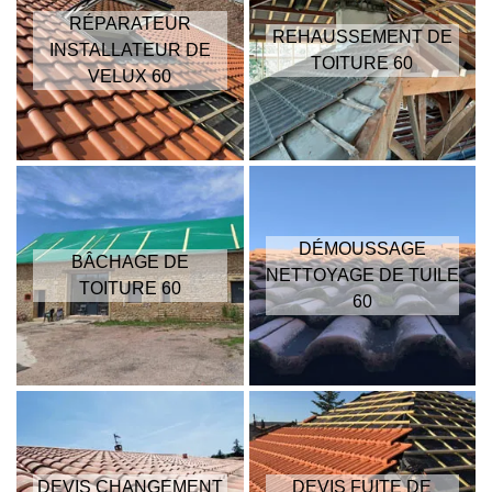
RÉPARATEUR
REHAUSSEMENT DE
INSTALLATEUR DE
TOITURE 60
VELUX 60
DÉMOUSSAGE
BÂCHAGE DE
NETTOYAGE DE TUILE
TOITURE 60
60
DEVIS CHANGEMENT
DEVIS FUITE DE