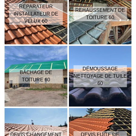
RÉPARATEUR
REHAUSSEMENT DE
INSTALLATEUR DE
TOITURE 60
VELUX 60
DÉMOUSSAGE
BÂCHAGE DE
NETTOYAGE DE TUILE
TOITURE 60
60
DEVIS CHANGEMENT
DEVIS FUITE DE