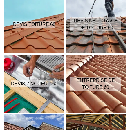
DEVIS NETTOYAGE
DEVIS TOITURE 60
DE TOITURE 60
ENTREPRISE DE
DEVIS ZINGUEUR 60
TOITURE 60