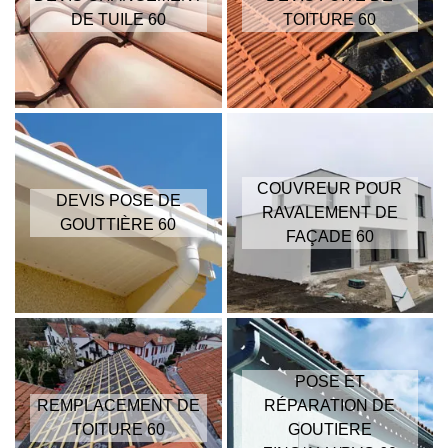
DE TUILE 60
TOITURE 60
COUVREUR POUR
DEVIS POSE DE
RAVALEMENT DE
GOUTTIÈRE 60
FAÇADE 60
POSE ET
REMPLACEMENT DE
RÉPARATION DE
TOITURE 60
GOUTIERE