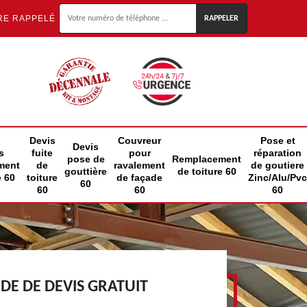
RE RAPPELÉ
Devis
Couvreur
Pose et
Devis
s
fuite
pour
réparation
pose de
Remplacement
ment
de
ravalement
de goutiere
gouttière
de toiture 60
e 60
toiture
de façade
Zinc/Alu/Pvc
60
60
60
60
E DE DEVIS GRATUIT