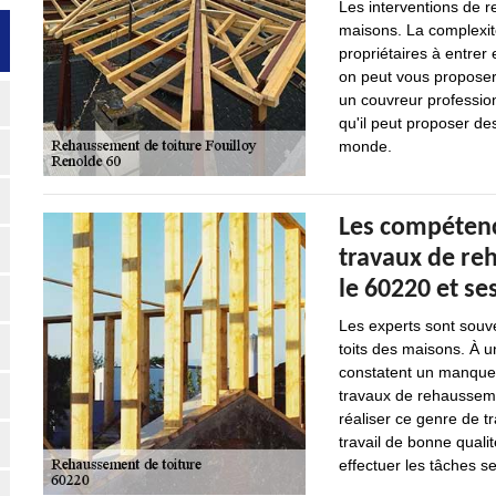
Les interventions de r
maisons. La complexité
propriétaires à entrer 
on peut vous proposer d
un couvreur profession
qu'il peut proposer de
monde.
Les compétenc
travaux de reh
le 60220 et se
Les experts sont souve
toits des maisons. À u
constatent un manque d
travaux de rehausseme
réaliser ce genre de t
travail de bonne qualit
effectuer les tâches sel