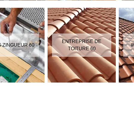
ENTREPRISE DE
ZINGUEUR 60
IN
TOITURE 60