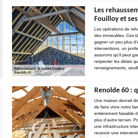
Les rehausseme
Fouilloy et se
Les opérations de reh
des immeubles. Ces tâ
gagner un peu plus d'e
interventions, un pro
assurons qu'il peut gar
respecter les délais qu
renseignements, veuill
Renolde 60 : 
Une maison devrait dis
de faire vivre notre fa
entièrement faisable 
plus d’autre terrain. P
une infrastructure inter
recevoir une interventi