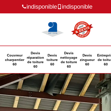
indisponible
indisponible
Devis
Devis
Couvreur
Devis
Devis
Entrepri
réparation
nettoyage
charpentier
toiture
zingueur
de toitu
de toiture
de toiture
60
60
60
60
60
60