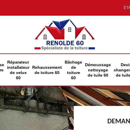
ÊT
Réparateur
Bâchage
se
Démoussage
Devi
installateur
Rehaussement
de
re
nettoyage
change
de velux
de toiture 60
toiture
de tuile 60
de tuil
60
60
DEMAND