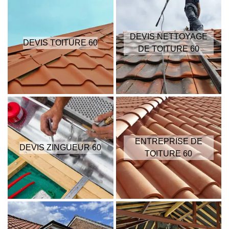
DEVIS NETTOYAGE
DEVIS TOITURE 60
DE TOITURE 60
ENTREPRISE DE
DEVIS ZINGUEUR 60
TOITURE 60