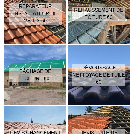
RÉPARATEUR
REHAUSSEMENT DE
INSTALLATEUR DE
TOITURE 60
VELUX 60
DÉMOUSSAGE
BÂCHAGE DE
NETTOYAGE DE TUILE
TOITURE 60
60
DEVIS CHANGEMENT
DEVIS FUITE DE