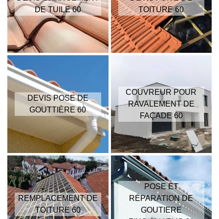
DE TUILE 60
TOITURE 60
COUVREUR POUR
DEVIS POSE DE
RAVALEMENT DE
GOUTTIÈRE 60
FAÇADE 60
POSE ET
REMPLACEMENT DE
RÉPARATION DE
TOITURE 60
GOUTIERE