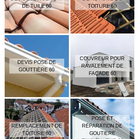
DE TUILE 60
TOITURE 60
COUVREUR POUR
DEVIS POSE DE
RAVALEMENT DE
GOUTTIÈRE 60
FAÇADE 60
POSE ET
REMPLACEMENT DE
RÉPARATION DE
TOITURE 60
GOUTIERE