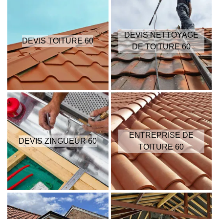
DEVIS NETTOYAGE
DEVIS TOITURE 60
DE TOITURE 60
ENTREPRISE DE
DEVIS ZINGUEUR 60
TOITURE 60