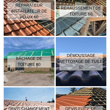
RÉPARATEUR
REHAUSSEMENT DE
INSTALLATEUR DE
TOITURE 60
VELUX 60
DÉMOUSSAGE
BÂCHAGE DE
NETTOYAGE DE TUILE
TOITURE 60
60
DEVIS CHANGEMENT
DEVIS FUITE DE