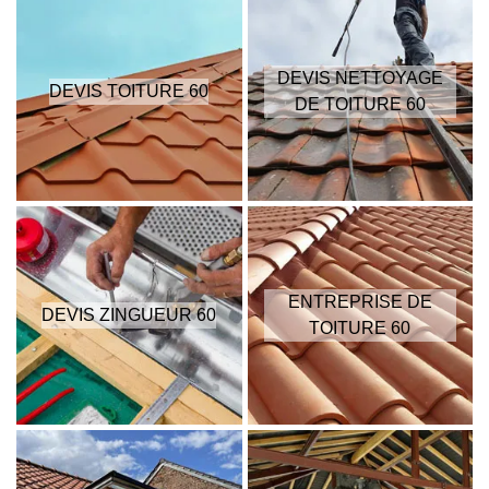
DEVIS NETTOYAGE
DEVIS TOITURE 60
DE TOITURE 60
ENTREPRISE DE
DEVIS ZINGUEUR 60
TOITURE 60