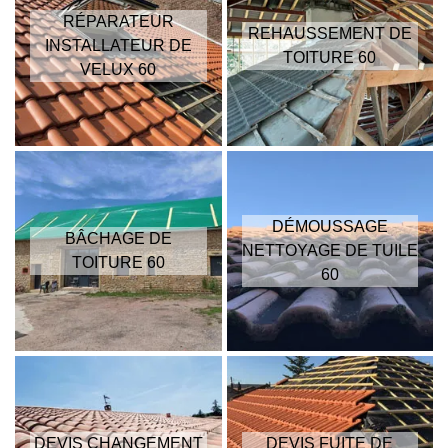
RÉPARATEUR
REHAUSSEMENT DE
INSTALLATEUR DE
TOITURE 60
VELUX 60
DÉMOUSSAGE
BÂCHAGE DE
NETTOYAGE DE TUILE
TOITURE 60
60
DEVIS CHANGEMENT
DEVIS FUITE DE