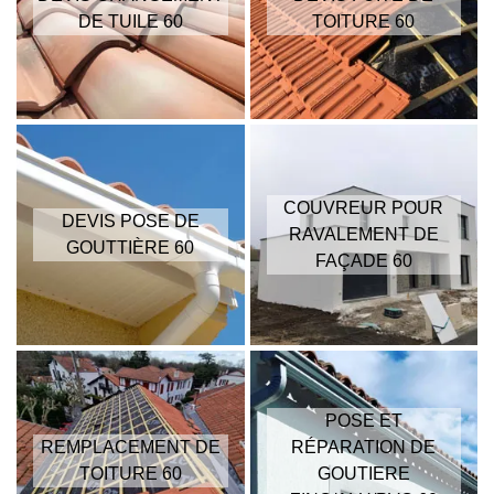
DE TUILE 60
TOITURE 60
COUVREUR POUR
DEVIS POSE DE
RAVALEMENT DE
GOUTTIÈRE 60
FAÇADE 60
POSE ET
REMPLACEMENT DE
RÉPARATION DE
TOITURE 60
GOUTIERE