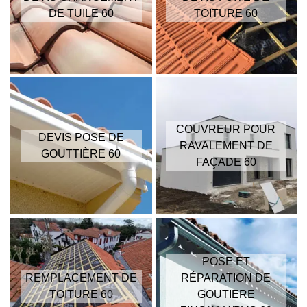
DE TUILE 60
TOITURE 60
COUVREUR POUR
DEVIS POSE DE
RAVALEMENT DE
GOUTTIÈRE 60
FAÇADE 60
POSE ET
REMPLACEMENT DE
RÉPARATION DE
TOITURE 60
GOUTIERE