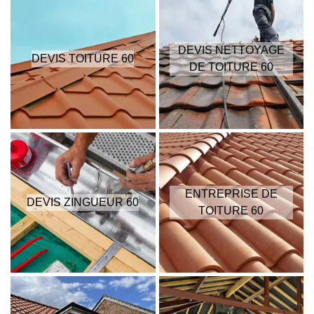
DEVIS NETTOYAGE
DEVIS TOITURE 60
DE TOITURE 60
ENTREPRISE DE
DEVIS ZINGUEUR 60
TOITURE 60