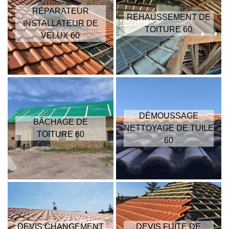
RÉPARATEUR
REHAUSSEMENT DE
INSTALLATEUR DE
TOITURE 60
VELUX 60
DÉMOUSSAGE
BÂCHAGE DE
NETTOYAGE DE TUILE
TOITURE 60
60
DEVIS CHANGEMENT
DEVIS FUITE DE