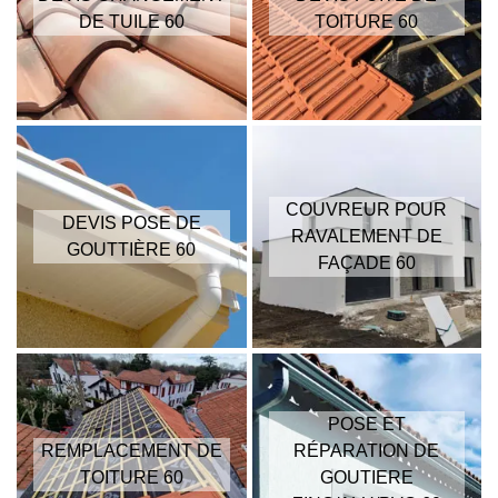
DE TUILE 60
TOITURE 60
COUVREUR POUR
DEVIS POSE DE
RAVALEMENT DE
GOUTTIÈRE 60
FAÇADE 60
POSE ET
REMPLACEMENT DE
RÉPARATION DE
TOITURE 60
GOUTIERE