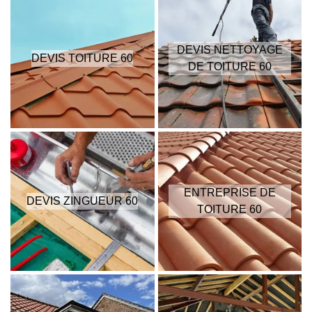
DEVIS NETTOYAGE
DEVIS TOITURE 60
DE TOITURE 60
ENTREPRISE DE
DEVIS ZINGUEUR 60
TOITURE 60