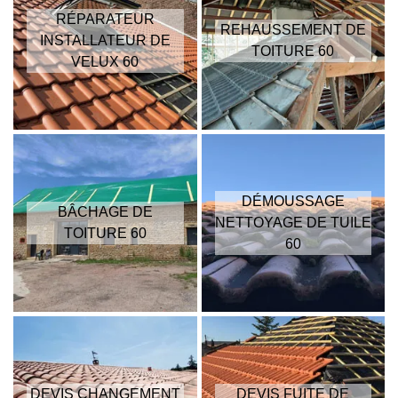
RÉPARATEUR
REHAUSSEMENT DE
INSTALLATEUR DE
TOITURE 60
VELUX 60
DÉMOUSSAGE
BÂCHAGE DE
NETTOYAGE DE TUILE
TOITURE 60
60
DEVIS CHANGEMENT
DEVIS FUITE DE