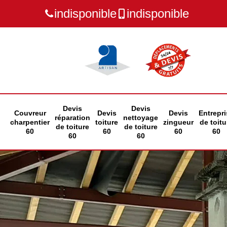
indisponible
indisponible
Devis
Devis
Couvreur
Devis
Devis
Entrepri
réparation
nettoyage
charpentier
toiture
zingueur
de toitu
de toiture
de toiture
60
60
60
60
60
60