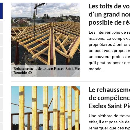
Les toits de v
d'un grand nom
possible de r
Les interventions de r
maisons. La complexité
propriétaires à entrer 
on peut vous proposer d
un couvreur profession
qu'il peut proposer de
monde.
Le rehausseme
de compétence
Escles Saint P
Une pléthore de travau
effet, il est possible 
remarquer que ces type