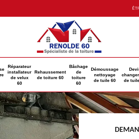
ÊT
Réparateur
Bâchage
se
Démoussage
Devi
installateur
Rehaussement
de
re
nettoyage
change
de velux
de toiture 60
toiture
de tuile 60
de tuil
60
60
DEMAND