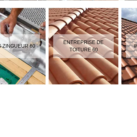
ENTREPRISE DE
S ZINGUEUR 60
I
TOITURE 60