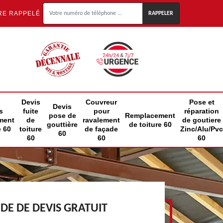
RE RAPPELÉ
Devis
Couvreur
Pose et
Devis
s
fuite
pour
réparation
pose de
Remplacement
ment
de
ravalement
de goutiere
gouttière
de toiture 60
e 60
toiture
de façade
Zinc/Alu/Pvc
60
60
60
60
E DE DEVIS GRATUIT