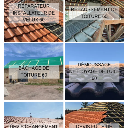
RÉPARATEUR
REHAUSSEMENT DE
INSTALLATEUR DE
TOITURE 60
VELUX 60
DÉMOUSSAGE
BÂCHAGE DE
NETTOYAGE DE TUILE
TOITURE 60
60
DEVIS CHANGEMENT
DEVIS FUITE DE