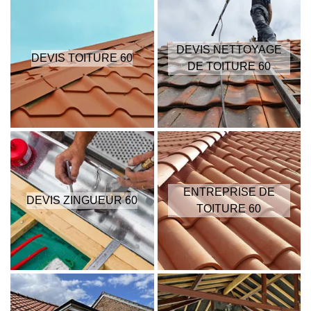
DEVIS NETTOYAGE
DEVIS TOITURE 60
DE TOITURE 60
ENTREPRISE DE
DEVIS ZINGUEUR 60
TOITURE 60