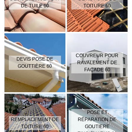
DE TUILE 60
TOITURE 60
COUVREUR POUR
DEVIS POSE DE
RAVALEMENT DE
GOUTTIÈRE 60
FAÇADE 60
POSE ET
REMPLACEMENT DE
RÉPARATION DE
TOITURE 60
GOUTIERE