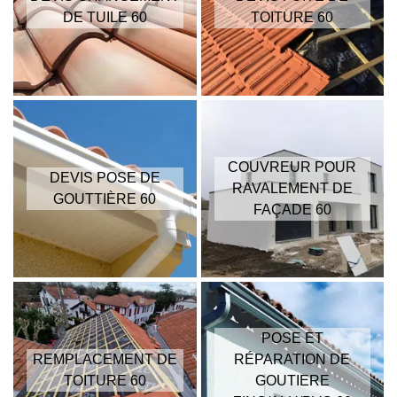
DE TUILE 60
TOITURE 60
COUVREUR POUR
DEVIS POSE DE
RAVALEMENT DE
GOUTTIÈRE 60
FAÇADE 60
POSE ET
REMPLACEMENT DE
RÉPARATION DE
TOITURE 60
GOUTIERE