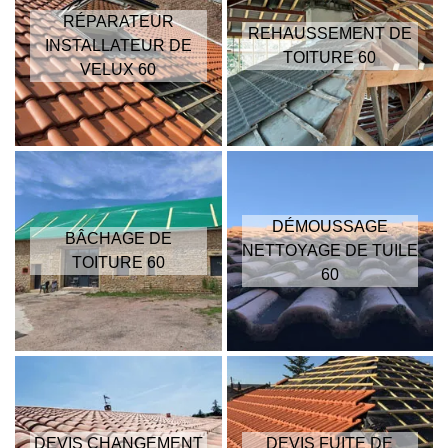
RÉPARATEUR
REHAUSSEMENT DE
INSTALLATEUR DE
TOITURE 60
VELUX 60
DÉMOUSSAGE
BÂCHAGE DE
NETTOYAGE DE TUILE
TOITURE 60
60
DEVIS CHANGEMENT
DEVIS FUITE DE