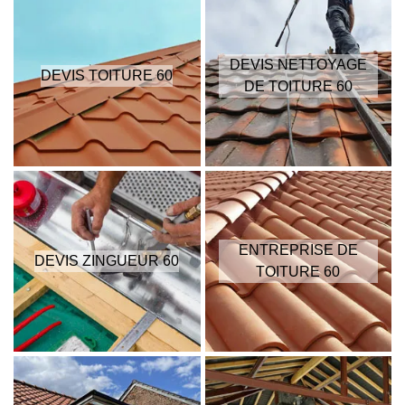
DEVIS NETTOYAGE
DEVIS TOITURE 60
DE TOITURE 60
ENTREPRISE DE
DEVIS ZINGUEUR 60
TOITURE 60