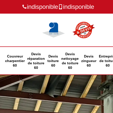
indisponible
indisponible
Devis
Devis
Couvreur
Devis
Devis
Entrepri
réparation
nettoyage
charpentier
toiture
zingueur
de toitu
de toiture
de toiture
60
60
60
60
60
60