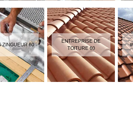
ENTREPRISE DE
S ZINGUEUR 60
I
TOITURE 60