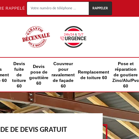
RE RAPPELÉ
Devis
Couvreur
Pose et
Devis
s
fuite
pour
réparation
pose de
Remplacement
ment
de
ravalement
de goutiere
gouttière
de toiture 60
e 60
toiture
de façade
Zinc/Alu/Pvc
60
60
60
60
E DE DEVIS GRATUIT