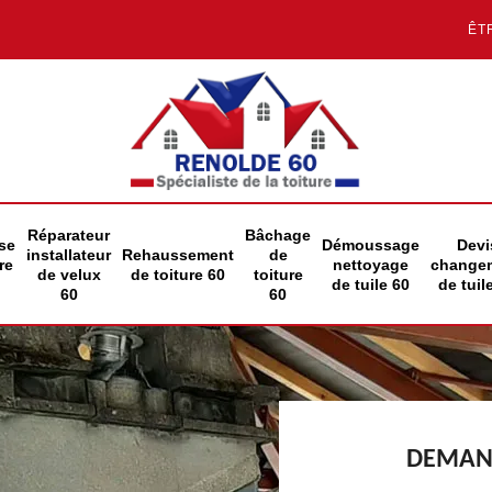
ÊT
Réparateur
Bâchage
se
Démoussage
Devi
installateur
Rehaussement
de
re
nettoyage
change
de velux
de toiture 60
toiture
de tuile 60
de tuil
60
60
DEMAND