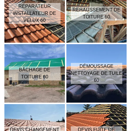
RÉPARATEUR
REHAUSSEMENT DE
INSTALLATEUR DE
TOITURE 60
VELUX 60
DÉMOUSSAGE
BÂCHAGE DE
NETTOYAGE DE TUILE
TOITURE 60
60
DEVIS CHANGEMENT
DEVIS FUITE DE