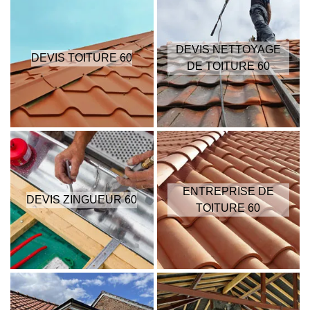
DEVIS NETTOYAGE
DEVIS TOITURE 60
DE TOITURE 60
ENTREPRISE DE
DEVIS ZINGUEUR 60
TOITURE 60