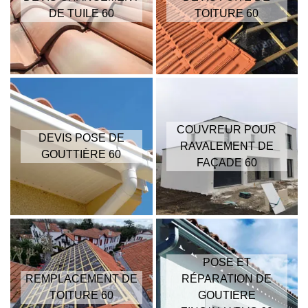
DE TUILE 60
TOITURE 60
COUVREUR POUR
DEVIS POSE DE
RAVALEMENT DE
GOUTTIÈRE 60
FAÇADE 60
POSE ET
REMPLACEMENT DE
RÉPARATION DE
TOITURE 60
GOUTIERE