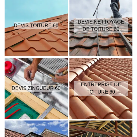
DEVIS NETTOYAGE
DEVIS TOITURE 60
DE TOITURE 60
ENTREPRISE DE
DEVIS ZINGUEUR 60
TOITURE 60