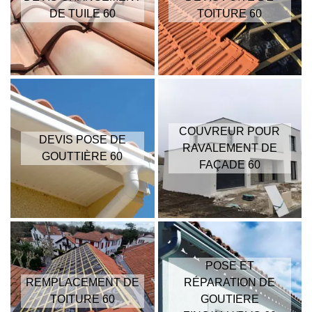
DE TUILE 60
TOITURE 60
COUVREUR POUR
DEVIS POSE DE
RAVALEMENT DE
GOUTTIÈRE 60
FAÇADE 60
POSE ET
REMPLACEMENT DE
RÉPARATION DE
TOITURE 60
GOUTIERE