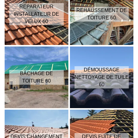
RÉPARATEUR
REHAUSSEMENT DE
INSTALLATEUR DE
TOITURE 60
VELUX 60
DÉMOUSSAGE
BÂCHAGE DE
NETTOYAGE DE TUILE
TOITURE 60
60
DEVIS CHANGEMENT
DEVIS FUITE DE