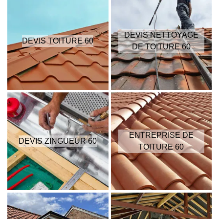
DEVIS NETTOYAGE
DEVIS TOITURE 60
DE TOITURE 60
ENTREPRISE DE
DEVIS ZINGUEUR 60
TOITURE 60