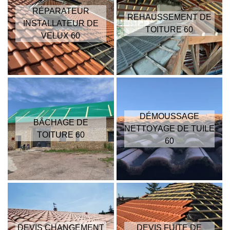
RÉPARATEUR
REHAUSSEMENT DE
INSTALLATEUR DE
TOITURE 60
VELUX 60
DÉMOUSSAGE
BÂCHAGE DE
NETTOYAGE DE TUILE
TOITURE 60
60
DEVIS CHANGEMENT
DEVIS FUITE DE