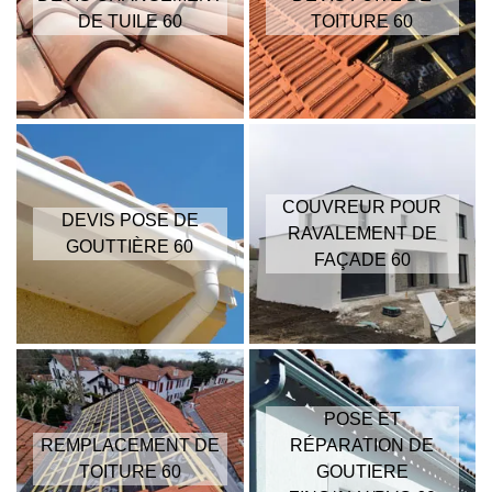
DE TUILE 60
TOITURE 60
COUVREUR POUR
DEVIS POSE DE
RAVALEMENT DE
GOUTTIÈRE 60
FAÇADE 60
POSE ET
REMPLACEMENT DE
RÉPARATION DE
TOITURE 60
GOUTIERE