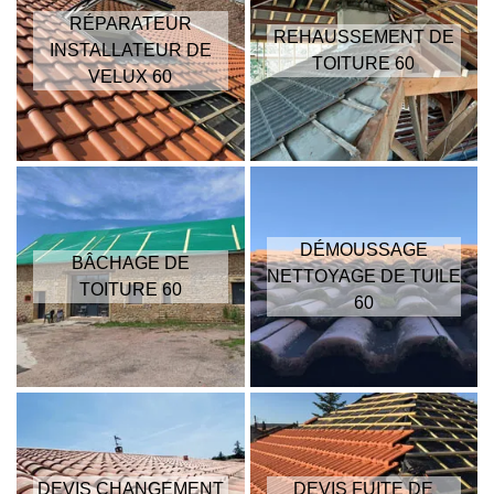
RÉPARATEUR
REHAUSSEMENT DE
INSTALLATEUR DE
TOITURE 60
VELUX 60
DÉMOUSSAGE
BÂCHAGE DE
NETTOYAGE DE TUILE
TOITURE 60
60
DEVIS CHANGEMENT
DEVIS FUITE DE