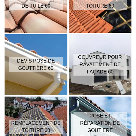
DE TUILE 60
TOITURE 60
COUVREUR POUR
DEVIS POSE DE
RAVALEMENT DE
GOUTTIÈRE 60
FAÇADE 60
POSE ET
REMPLACEMENT DE
RÉPARATION DE
TOITURE 60
GOUTIERE