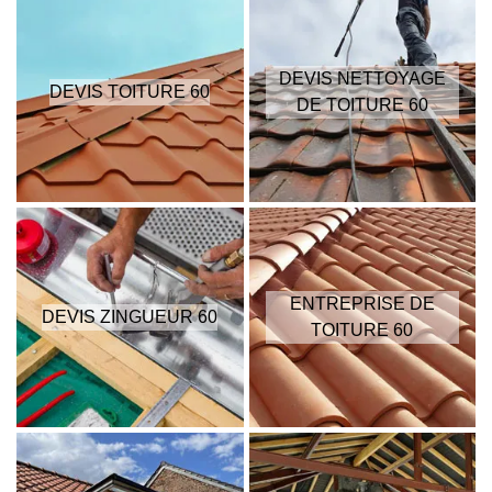
DEVIS NETTOYAGE
DEVIS TOITURE 60
DE TOITURE 60
ENTREPRISE DE
DEVIS ZINGUEUR 60
TOITURE 60