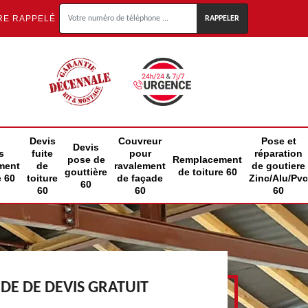
RE RAPPELÉ
Devis
Couvreur
Pose et
Devis
s
fuite
pour
réparation
pose de
Remplacement
ment
de
ravalement
de goutiere
gouttière
de toiture 60
e 60
toiture
de façade
Zinc/Alu/Pvc
60
60
60
60
E DE DEVIS GRATUIT