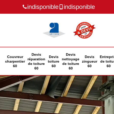
indisponible
indisponible
Devis
Devis
Couvreur
Devis
Devis
Entrepri
réparation
nettoyage
charpentier
toiture
zingueur
de toitu
de toiture
de toiture
60
60
60
60
60
60