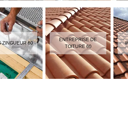
ENTREPRISE DE
S ZINGUEUR 60
I
TOITURE 60