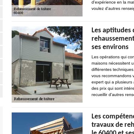
d'expérience en la mat
voulez d'autres renseig
Les aptitudes 
rehaussement d
ses environs
Les opérations qui con
maisons nécessitent u
différentes techniques.
vous recommandons viv
expert qui a plusieurs
des prix qui sont int
recueillir d'autres rens
Les compétenc
travaux de re
le 60400 et se