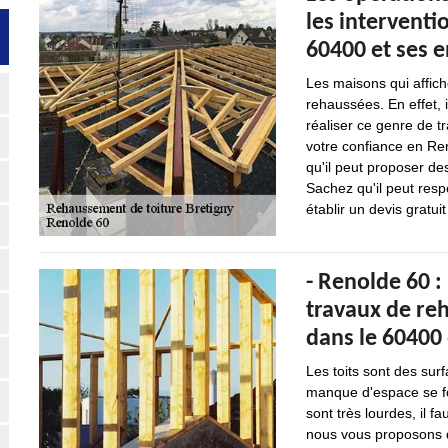
les interventi
60400 et ses 
Les maisons qui affic
rehaussées. En effet, 
réaliser ce genre de t
votre confiance en Ren
qu'il peut proposer de
Sachez qu'il peut respe
établir un devis gratu
- Renolde 60 :
travaux de re
dans le 60400 
Les toits sont des sur
manque d'espace se fon
sont très lourdes, il f
nous vous proposons d