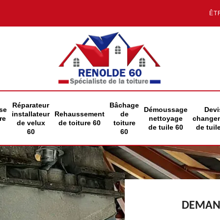
ÊT
Réparateur
Bâchage
se
Démoussage
Devi
installateur
Rehaussement
de
re
nettoyage
change
de velux
de toiture 60
toiture
de tuile 60
de tuil
60
60
DEMAND