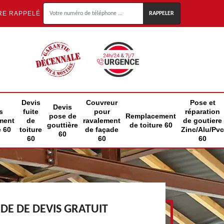
RE RAPPELÉ
Devis
Couvreur
Pose et
Devis
s
fuite
pour
réparation
pose de
Remplacement
ment
de
ravalement
de goutiere
gouttière
de toiture 60
e 60
toiture
de façade
Zinc/Alu/Pvc
60
60
60
60
E DE DEVIS GRATUIT