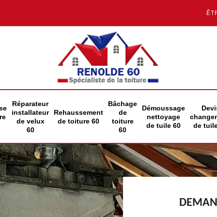
ÊT
Réparateur
Bâchage
se
Démoussage
Devi
installateur
Rehaussement
de
re
nettoyage
change
de velux
de toiture 60
toiture
de tuile 60
de tuil
60
60
DEMAND