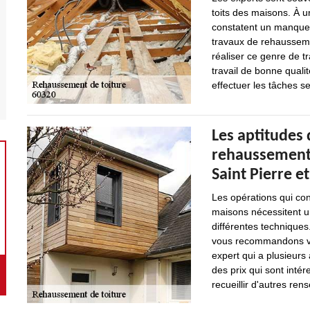
toits des maisons. À u
constatent un manque d
travaux de rehausseme
réaliser ce genre de t
travail de bonne qualit
effectuer les tâches sel
Les aptitudes 
rehaussement d
Saint Pierre e
Les opérations qui con
maisons nécessitent u
différentes techniques.
vous recommandons viv
expert qui a plusieurs
des prix qui sont int
recueillir d'autres rens