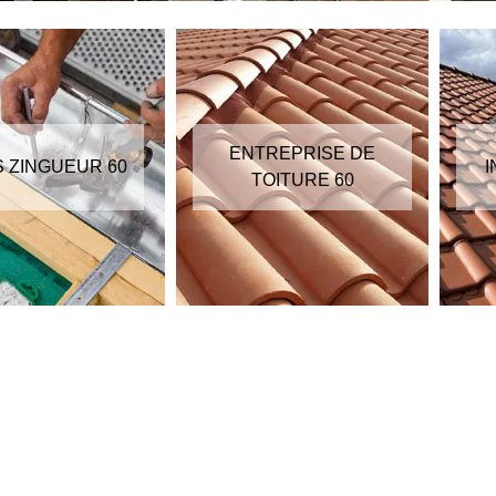
ENTREPRISE DE
S ZINGUEUR 60
I
TOITURE 60