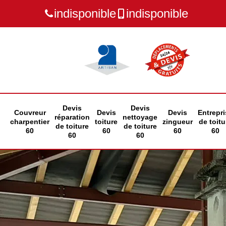
indisponible
indisponible
Devis
Devis
Couvreur
Devis
Devis
Entrepri
réparation
nettoyage
charpentier
toiture
zingueur
de toitu
de toiture
de toiture
60
60
60
60
60
60