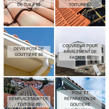
DE TUILE 60
TOITURE 60
COUVREUR POUR
DEVIS POSE DE
RAVALEMENT DE
GOUTTIÈRE 60
FAÇADE 60
POSE ET
REMPLACEMENT DE
RÉPARATION DE
TOITURE 60
GOUTIERE