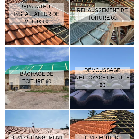
RÉPARATEUR
REHAUSSEMENT DE
INSTALLATEUR DE
TOITURE 60
VELUX 60
DÉMOUSSAGE
BÂCHAGE DE
NETTOYAGE DE TUILE
TOITURE 60
60
DEVIS CHANGEMENT
DEVIS FUITE DE