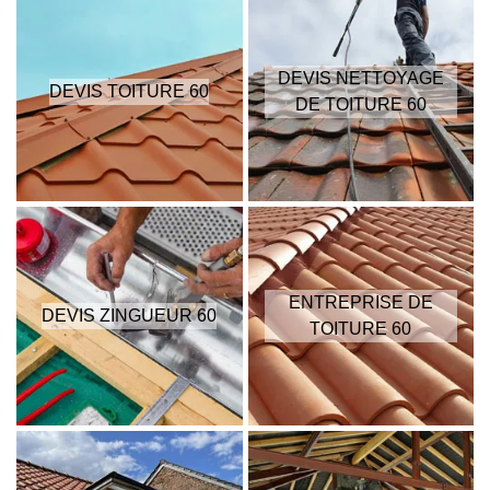
DEVIS NETTOYAGE
DEVIS TOITURE 60
DE TOITURE 60
ENTREPRISE DE
DEVIS ZINGUEUR 60
TOITURE 60