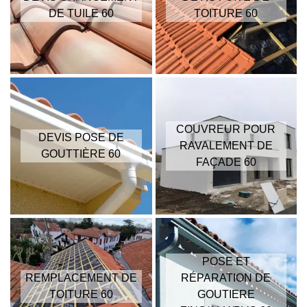
DE TUILE 60
TOITURE 60
COUVREUR POUR
DEVIS POSE DE
RAVALEMENT DE
GOUTTIÈRE 60
FAÇADE 60
POSE ET
REMPLACEMENT DE
RÉPARATION DE
TOITURE 60
GOUTIERE