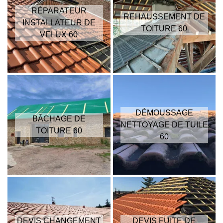
RÉPARATEUR
REHAUSSEMENT DE
INSTALLATEUR DE
TOITURE 60
VELUX 60
DÉMOUSSAGE
BÂCHAGE DE
NETTOYAGE DE TUILE
TOITURE 60
60
DEVIS CHANGEMENT
DEVIS FUITE DE