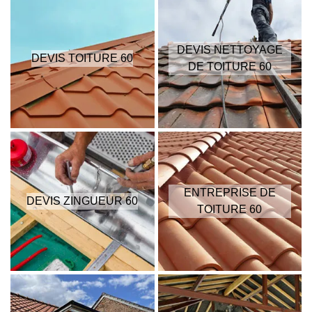
DEVIS NETTOYAGE
DEVIS TOITURE 60
DE TOITURE 60
ENTREPRISE DE
DEVIS ZINGUEUR 60
TOITURE 60