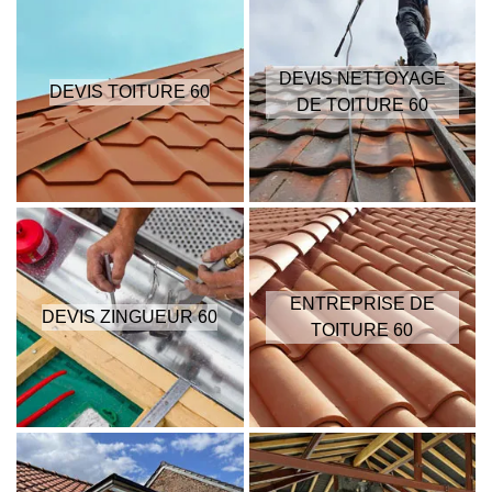
DEVIS NETTOYAGE
DEVIS TOITURE 60
DE TOITURE 60
ENTREPRISE DE
DEVIS ZINGUEUR 60
TOITURE 60