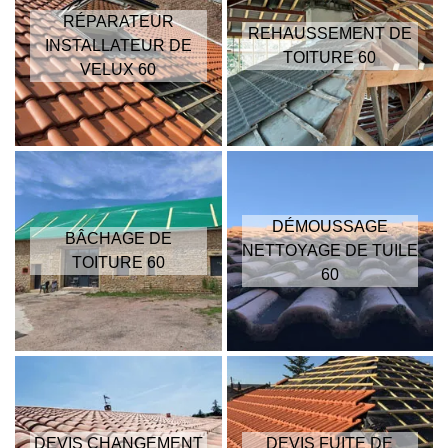
RÉPARATEUR
REHAUSSEMENT DE
INSTALLATEUR DE
TOITURE 60
VELUX 60
DÉMOUSSAGE
BÂCHAGE DE
NETTOYAGE DE TUILE
TOITURE 60
60
DEVIS CHANGEMENT
DEVIS FUITE DE